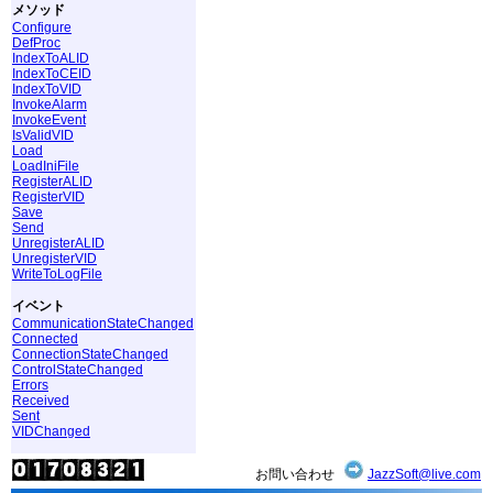
メソッド
Configure
DefProc
IndexToALID
IndexToCEID
IndexToVID
InvokeAlarm
InvokeEvent
IsValidVID
Load
LoadIniFile
RegisterALID
RegisterVID
Save
Send
UnregisterALID
UnregisterVID
WriteToLogFile
イベント
CommunicationStateChanged
Connected
ConnectionStateChanged
ControlStateChanged
Errors
Received
Sent
VIDChanged
お問い合わせ
JazzSoft@live.com