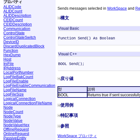
プロパティ
ALIDCode
Sends messages selected in
WorkSpace
and
Re
ALIDCount
ALIDDescription
構文
CEIDCount
CEIDDescription
Visual Basic
Communication
ControlState
ControlStateSwitch
Function Send() As Boolean
DeviceID
DiscardDuplicatedBlock
Function
Visual C++
HexDump
Host
IniFile
BOOL Send();
IPAddress
LocalPortNumber
LogFileBakCount
戻り値
LogFileEnable
LogFileEnableCommunication
型
説明
LogFileName
LogFileSize
BOOL
Returns true if sent successful
LogicalConnection
LogicalConnectionFileName
使用例
Node
NodeCount
特記事項
NodeType
NodeValue
NodeValueHex
参照
OfflineRequest
OnlineRequest
WorkSpace プロパティ
PassiveEntity