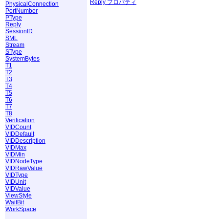
Reply プロパティ
PhysicalConnection
PortNumber
PType
Reply
SessionID
SML
Stream
SType
SystemBytes
T1
T2
T3
T4
T5
T6
T7
T8
Verification
VIDCount
VIDDefault
VIDDescription
VIDMax
VIDMin
VIDNodeType
VIDRawValue
VIDType
VIDUnit
VIDValue
ViewStyle
WaitBit
WorkSpace