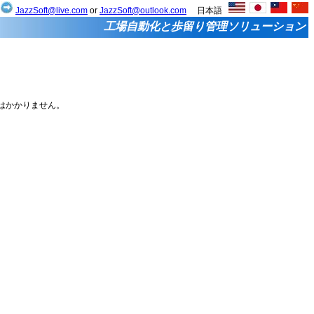
せ
JazzSoft@live.com
or
JazzSoft@outlook.com
日本語
工場自動化と歩留り管理ソリューション
税はかかりません。