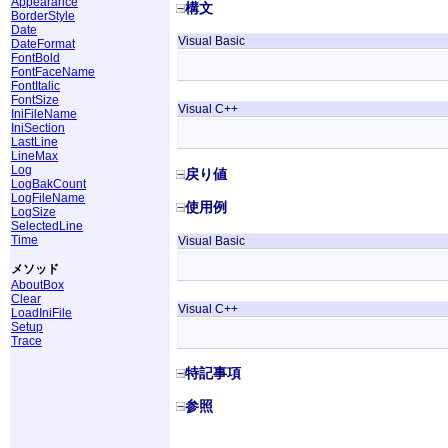
Appearance
構文
BorderStyle
Date
Visual Basic
DateFormat
FontBold
FontFaceName
FontItalic
FontSize
Visual C++
IniFileName
IniSection
LastLine
LineMax
Log
戻り値
LogBakCount
LogFileName
使用例
LogSize
SelectedLine
Time
Visual Basic
メソッド
AboutBox
Clear
Visual C++
LoadIniFile
Setup
Trace
特記事項
参照