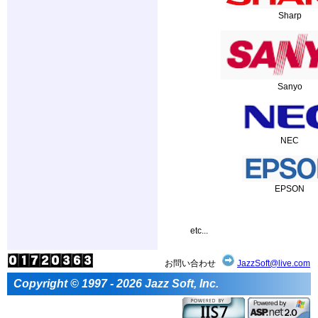
Sharp
Sanyo
NEC
EPSON
etc...
お問い合わせ
JazzSoft@live.com
Copyright © 1997 - 2026 Jazz Soft, Inc.