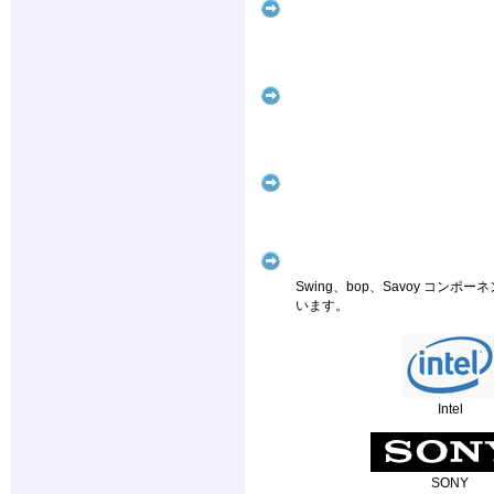
Swing、bop、Savoy 
います。
Intel
SONY