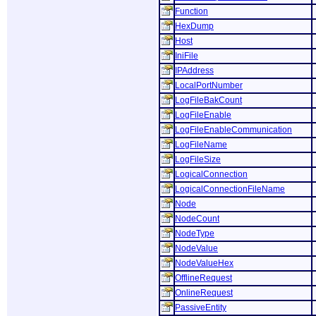
Function
HexDump
Host
IniFile
IPAddress
LocalPortNumber
LogFileBakCount
LogFileEnable
LogFileEnableCommunication
LogFileName
LogFileSize
LogicalConnection
LogicalConnectionFileName
Node
NodeCount
NodeType
NodeValue
NodeValueHex
OfflineRequest
OnlineRequest
PassiveEntity