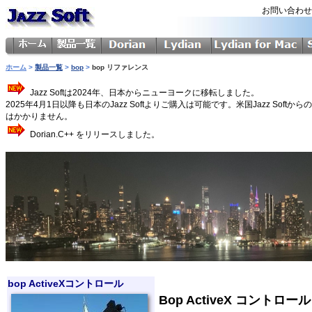
お問い合わ
ホーム
>
製品一覧
>
bop
>
bop リファレンス
Jazz Softは2024年、日本からニューヨークに移転しました。
2025年4月1日以降も日本のJazz Softよりご購入は可能です。米国Jazz 
はかかりません。
Dorian.C++ をリリースしました。
bop ActiveXコントロール
Bop ActiveX コント