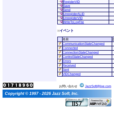
RegisterVID
Save
Send
UnregisterALID
UnregisterVID
WriteToLogFile
イベント
名前
CommunicationStateChanged
Connected
ConnectionStateChanged
ControlStateChanged
Errors
Received
Sent
VIDChanged
お問い合わせ
JazzSoft@live.com
Copyright © 1997 - 2026 Jazz Soft, Inc.