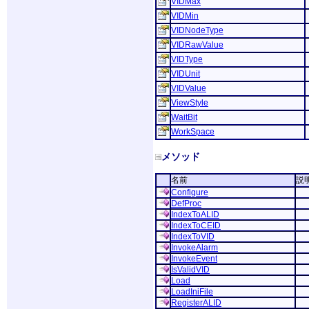
VIDMax
VIDMin
VIDNodeType
VIDRawValue
VIDType
VIDUnit
VIDValue
ViewStyle
WaitBit
WorkSpace
メソッド
名前
説
Configure
DefProc
IndexToALID
IndexToCEID
IndexToVID
InvokeAlarm
InvokeEvent
IsValidVID
Load
LoadIniFile
RegisterALID