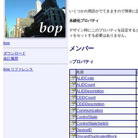
いくつかの用語がでてきますので簡単に
永続化プロパティ
デザイン時にこのプロパティを設定する
ィをセットする必要はありません。
bop
メンバー
ダウンロード
改訂履歴
プロパティ
bop リファレンス
名前
ALIDCode
ALIDCount
ALIDDescription
CEIDCount
CEIDDescription
Communication
ControlState
ControlStateSwitch
DeviceID
DiscardDuplicatedBlock