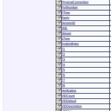
PhysicalConnection
PortNumber
PType
Reply
SessionID
SML
Stream
SType
SystemBytes
T1
T2
T3
T4
T5
T6
T7
T8
Verification
VIDCount
VIDDefault
VIDDescription