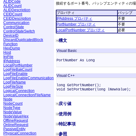
ALIDCode
接続するポート番号。パッシブエンティティの場
ALIDCount
ALIDDescription
プロパティ
パッシブ
CEIDCount
CEIDDescription
IPAddress プロパティ
不要
Communication
PortNumber プロパティ
不要
ControlState
LocalPortNumber プロパティ
必要
ControlStateSwitch
DeviceID
DiscardDuplicatedBlock
構文
Function
HexDump
Visual Basic
Host
IniFile
PortNumber As Long
IPAddress
LocalPortNumber
LogFileBakCount
LogFileEnable
Visual C++
LogFileEnableCommunication
LogFileName
long GetPortNumber();
LogFileSize
void SetPortNumber(long
lNewValue
);
LogicalConnection
LogicalConnectionFileName
Node
戻り値
NodeCount
NodeType
NodeValue
使用例
NodeValueHex
OfflineRequest
特記事項
OnlineRequest
PassiveEntity
PhysicalConnection
参照