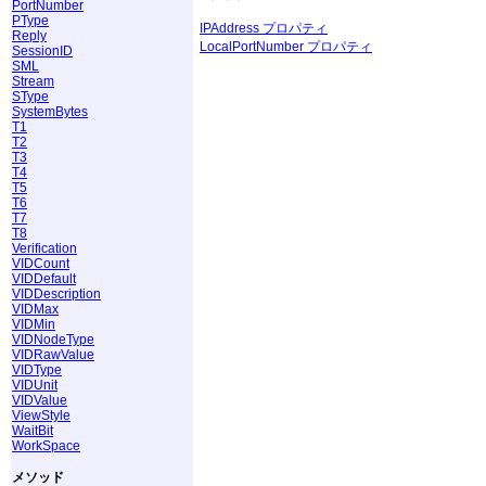
PortNumber
PType
IPAddress プロパティ
Reply
LocalPortNumber プロパティ
SessionID
SML
Stream
SType
SystemBytes
T1
T2
T3
T4
T5
T6
T7
T8
Verification
VIDCount
VIDDefault
VIDDescription
VIDMax
VIDMin
VIDNodeType
VIDRawValue
VIDType
VIDUnit
VIDValue
ViewStyle
WaitBit
WorkSpace
メソッド