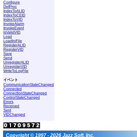
Configure
DefProc
IndexToALID
IndexToCEID
IndexToVID
InvokeAlarm
InvokeEvent
IsValidVID
Load
LoadIniFile
RegisterALID
RegisterVID
Save
Send
UnregisterALID
UnregisterVID
WriteToLogFile
イベント
CommunicationStateChanged
Connected
ConnectionStateChanged
ControlStateChanged
Errors
Received
Sent
VIDChanged
Copyright © 1997 - 2026 Jazz Soft, Inc.