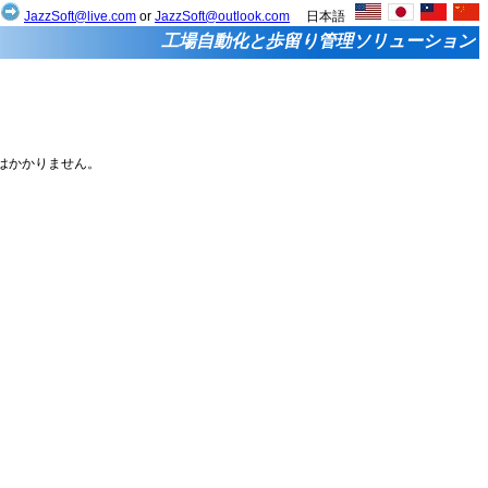
せ
JazzSoft@live.com
or
JazzSoft@outlook.com
日本語
工場自動化と歩留り管理ソリューション
税はかかりません。