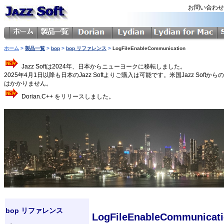
お問い合わ
ホーム
>
製品一覧
>
bop
>
bop リファレンス
>
LogFileEnableCommunication
Jazz Softは2024年、日本からニューヨークに移転しました。
2025年4月1日以降も日本のJazz Softよりご購入は可能です。米国Jazz 
はかかりません。
Dorian.C++ をリリースしました。
bop リファレンス
LogFileEnableCommunic