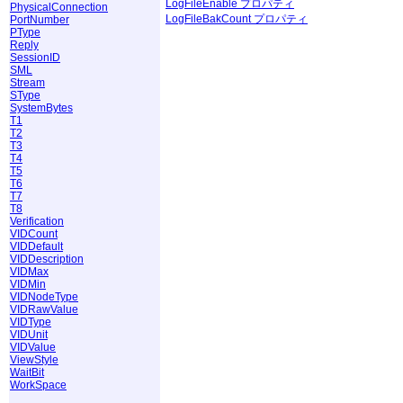
LogFileEnable プロパティ
PhysicalConnection
LogFileBakCount プロパティ
PortNumber
PType
Reply
SessionID
SML
Stream
SType
SystemBytes
T1
T2
T3
T4
T5
T6
T7
T8
Verification
VIDCount
VIDDefault
VIDDescription
VIDMax
VIDMin
VIDNodeType
VIDRawValue
VIDType
VIDUnit
VIDValue
ViewStyle
WaitBit
WorkSpace