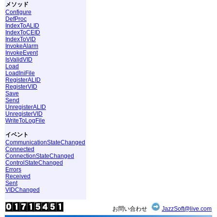
メソッド
Configure
DefProc
IndexToALID
IndexToCEID
IndexToVID
InvokeAlarm
InvokeEvent
IsValidVID
Load
LoadIniFile
RegisterALID
RegisterVID
Save
Send
UnregisterALID
UnregisterVID
WriteToLogFile
イベント
CommunicationStateChanged
Connected
ConnectionStateChanged
ControlStateChanged
Errors
Received
Sent
VIDChanged
お問い合わせ
JazzSoft@live.com