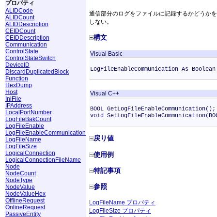
プロパティ
ALIDCode
通信部分のログをファイルに記録するかどうかを指
ALIDCount
しない。
ALIDDescription
CEIDCount
構文
CEIDDescription
Communication
ControlState
Visual Basic
ControlStateSwitch
DeviceID
LogFileEnableCommunication As Boolean
DiscardDuplicatedBlock
Function
HexDump
Host
Visual C++
IniFile
IPAddress
BOOL GetLogFileEnableCommunication();
LocalPortNumber
void SetLogFileEnableCommunication(B
LogFileBakCount
LogFileEnable
LogFileEnableCommunication
戻り値
LogFileName
LogFileSize
LogicalConnection
使用例
LogicalConnectionFileName
Node
特記事項
NodeCount
NodeType
参照
NodeValue
NodeValueHex
OfflineRequest
LogFileName プロパティ
OnlineRequest
LogFileSize プロパティ
PassiveEntity