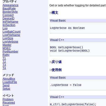
プロパティ
Appearance
Get or sets whether logging for detailed part
BaudRate
BorderStyle
構文
Connect
DeviceID
Visual Basic
IniFileName
IniSection
LogVerbose As Boolean
Log
LogBakCount
LogFileName
LogSize
Visual C++
LogVerbose
Master
BOOL GetLogVerbose()
MSEC
void SetLogVerbose(BOOL)
PortNumber
Retry
T1
T2
戻り値
T3
T4
使用例
メソッド
Visual Basic
AboutBox
LoadIniFile
.LogVerbose = False
Send
Setup
イベント
Visual C++
Problem
Received
m_ctrl.SetLogVerbose(false);
Sent