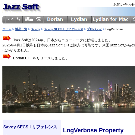
お問い合わ
ホーム
>
製品一覧
>
Savoy
>
Savoy SECS I リファレンス
>
プロパティ
>
LogVerbose
Jazz Softは2024年、日本からニューヨークに移転しました。
2025年4月1日以降も日本のJazz Softよりご購入は可能です。米国Jazz 
はかかりません。
Dorian.C++ をリリースしました。
Savoy SECS I リファレンス
LogVerbose Property