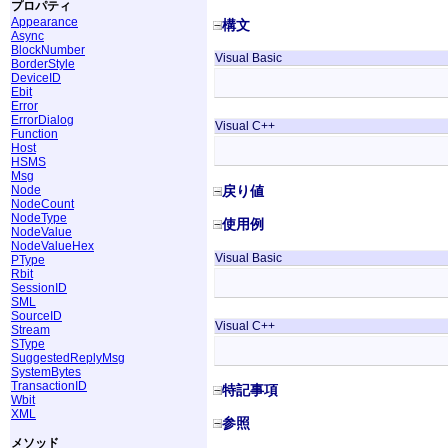
プロパティ
Appearance
構文
Async
BlockNumber
Visual Basic
BorderStyle
DeviceID
Ebit
Error
ErrorDialog
Visual C++
Function
Host
HSMS
Msg
Node
戻り値
NodeCount
NodeType
使用例
NodeValue
NodeValueHex
Visual Basic
PType
Rbit
SessionID
SML
SourceID
Visual C++
Stream
SType
SuggestedReplyMsg
SystemBytes
TransactionID
特記事項
Wbit
XML
参照
メソッド