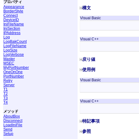
プロパティ
Appearance
構文
BorderStyle
Connect
Visual Basic
DeviceID
IniFileName
IniSection
IPAddress
Log
Visual C++
LogBakCount
LogFileName
LogSize
LogVerbose
Master
戻り値
MSEC
MyPortNumber
使用例
OneOnOne
PortNumber
Visual Basic
Retry
Server
T1
T2
T3
Visual C++
T4
メソッド
AboutBox
Disconnect
特記事項
LoadIniFile
Send
参照
Setup