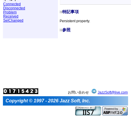
Connected
Disconnected
特記事項
Problem
Received
SelChanged
Persistent property.
参照
お問い合わせ
JazzSoft@live.com
Copyright © 1997 - 2026 Jazz Soft, Inc.