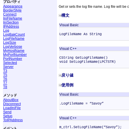
プロパティ
Appearance
Get or sets the log file name. Log file will be 
BorderStyle
Connect
構文
IniFileName
IniSection
Visual Basic
IPAddress
Log
LogFileName As String
LogBakCount
LogFileName
LogSize
LogVerbose
Visual C++
MyHostName
MyPortNumber
CString GetLogFileName()
PortNumber
void SetLogFileName(LPCTSTR)
Selected
Server
T3
T5
戻り値
T6
T7
使用例
T8
Visual Basic
メソッド
AboutBox
.LogFileName = “Savoy”
Disconnect
LoadIniFile
Send
Setup
Visual C++
ToIPAddress
m_ctrl.SetLogFileName(“Savoy”);
イベント