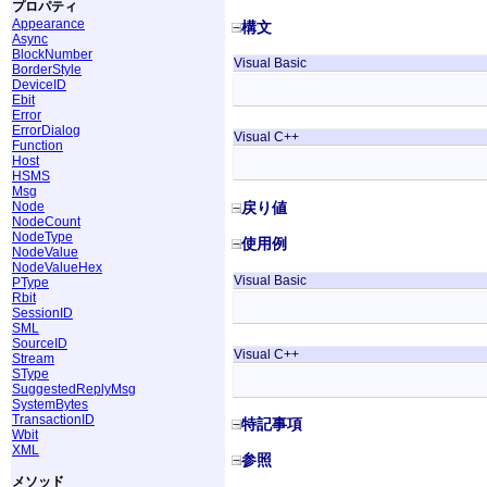
プロパティ
Appearance
構文
Async
BlockNumber
Visual Basic
BorderStyle
DeviceID
Ebit
Error
ErrorDialog
Visual C++
Function
Host
HSMS
Msg
Node
戻り値
NodeCount
NodeType
使用例
NodeValue
NodeValueHex
Visual Basic
PType
Rbit
SessionID
SML
SourceID
Visual C++
Stream
SType
SuggestedReplyMsg
SystemBytes
TransactionID
特記事項
Wbit
XML
参照
メソッド