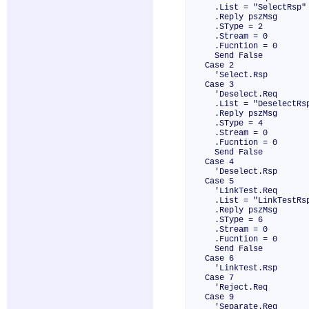
.List = "SelectRsp"
.Reply pszMsg
.SType = 2
.Stream = 0
.Fucntion = 0
Send False
Case 2
'Select.Rsp
Case 3
'Deselect.Req
.List = "DeselectRs
.Reply pszMsg
.SType = 4
.Stream = 0
.Fucntion = 0
Send False
Case 4
'Deselect.Rsp
Case 5
'LinkTest.Req
.List = "LinkTestRs
.Reply pszMsg
.SType = 6
.Stream = 0
.Fucntion = 0
Send False
Case 6
'LinkTest.Rsp
Case 7
'Reject.Req
Case 9
'Separate.Req