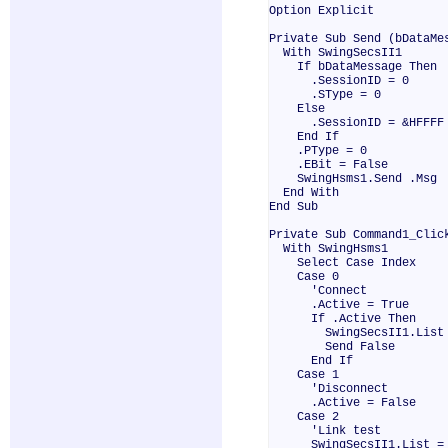
Option Explicit
Private Sub Send (bDataMe
With SwingSecsII1
If bDataMessage Then
.SessionID = 0
.SType = 0
Else
.SessionID = &HFFFF
End If
.PType = 0
.EBit = False
SwingHsms1.Send .Msg
End With
End Sub
Private Sub Command1_Clic
With SwingHsms1
Select Case Index
Case 0
'Connect
.Active = True
If .Active Then
SwingSecsII1.List = 
Send False
End If
Case 1
'Disconnect
.Active = False
Case 2
'Link test
SwingSecsII1.List = "