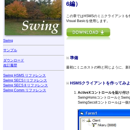
6編）
この章ではHSMSのミニクライアント
Visual Basicを使用します。
Swing
サンプル
準備
ダウンロード
改訂履歴
最初にミニホストの時と同じように、新規プ
Swing HSMS リファレンス
Swing SECS I リファレンス
HSMSクライアントを作ってみ
Swing SECS II リファレンス
Swing Comm リファレンス
ActiveXコントロールを貼り付け
SwingHsmsコントロールとS
SwingSecsIIコントロールは