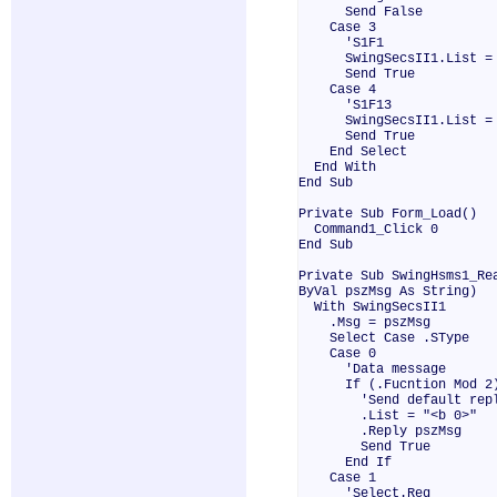
Send False
Case 3
'S1F1
SwingSecsII1.List = 
Send True
Case 4
'S1F13
SwingSecsII1.List = "
Send True
End Select
End With
End Sub
Private Sub Form_Load()
Command1_Click 0
End Sub
Private Sub SwingHsms1_Re
ByVal pszMsg As String)
With SwingSecsII1
.Msg = pszMsg
Select Case .SType
Case 0
'Data message
If (.Fucntion Mod 2) =
'Send default reply
.List = "<b 0>"
.Reply pszMsg
Send True
End If
Case 1
'Select.Req