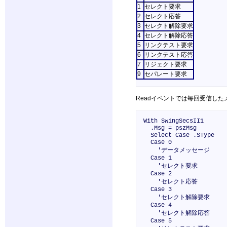
1
セレクト要求
2
セレクト応答
3
セレクト解除要求
4
セレクト解除応答
5
リンクテスト要求
6
リンクテスト応答
7
リジェクト要求
9
セパレート要求
Readイベントでは毎回受信し
With SwingSecsII1
.Msg = pszMsg
Select Case .SType
Case 0
'データメッセージ
Case 1
'セレクト要求
Case 2
'セレクト応答
Case 3
'セレクト解除要求
Case 4
'セレクト解除応答
Case 5