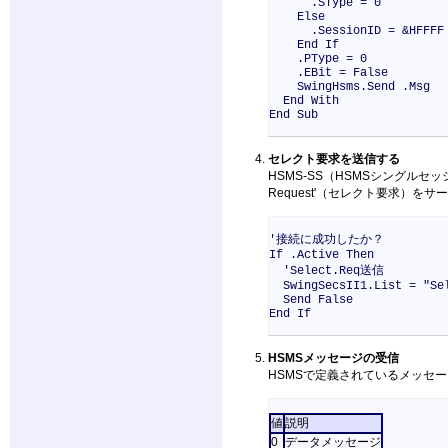
.SType = 0
Else
.SessionID = &HFFFF
End If
.PType = 0
.EBit = False
SwingHsms.Send .Msg
End With
End Sub
セレクト要求を送信する
HSMS-SS（HSMSシングルセ
Request'（セレクト要求）
'接続に成功したか？
If .Active Then
'Select.Req送信
SwingSecsII1.List = "Sel
Send False
End If
HSMSメッセージの受信
HSMSで定義されているメッセ
値
説明
0
データメッセージ