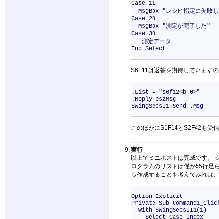
Case 11
MsgBox "レシピ指定に失敗し
Case 20
MsgBox "測定が完了した"
Case 30
'測定データ
End Select
S6F11は返答を期待しています
.List = "s6f12<b 0>"
.Reply pszMsg
SwingSecsI1.Send .Msg
このほかにS1F14とS2F42
実行
以上でミニホストは完成です。 
ログラムのリストは僅か55行足
ら作成することを考えてみれば、
Option Explicit
Private Sub Command1_Clic
With SwingSecsII1(1)
Select Case Index