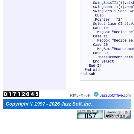
SwingSecsII1(1).List 
SwingSecsII1(1).Reply
SwingSecsI1.Send Swin
'CEID
.Pointer = "2"
Select Case CInt(.Va
Case 10
MsgBox "Recipe sele
Case 11
MsgBox "Recipe selec
Case 20
MsgBox "Measurement 
Case 30
'Measurement data
End Select
End If
End With
End Sub
お問い合わせ
JazzSoft@live.com
Copyright © 1997 - 2026 Jazz Soft, Inc.