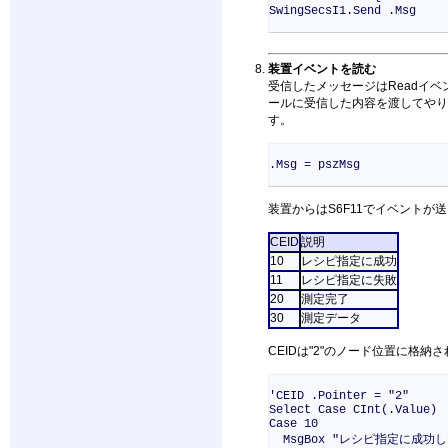
SwingSecsI1.Send .Msg
装置イベントを読む
受信したメッセージはReadイベン
ールに受信した内容を渡してやり
す。
.Msg = pszMsg
装置からはS6F11でイベントが
CEID
説明
10
レシピ指定に成功
11
レシピ指定に失敗
20
測定完了
30
測定データ
CEIDは"2"のノード位置に格
'CEID .Pointer = "2"
Select Case CInt(.Value)
Case 10
MsgBox "レシピ指定に成功し