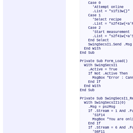
Case 0
'Attempt online
.List = "s1f13w{}"
Case 1
'Select recipe
.List = "s2f41w{<a'PP-S
Case 2
'Start measurement
.List = "s2f41w{<a'ST
End Select
SwingSecsI1.Send .Msg
End With
End Sub
Private Sub Form_Load()
With SwingSecsI1
.Active = True
If Not .Active Then
MsgBox "Error : Cannot
End If
End With
End Sub
Private Sub SwingSecsI1_R
With SwingSecsII1(0)
.Msg = pszMsg
If .Stream = 1 And .Fun
'S1F14
MsgBox "You are onli
End If
If .Stream = 6 And .Fun
'S6F11