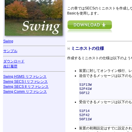
この章ではSECSのミニホストを作成し
Basicを使用します。
Swing
ミニホストの仕様
サンプル
作成するミニホストの仕様は以下のよう
ダウンロード
改訂履歴
装置に対してオンライン移行、レ
送信できるメッセージは以下のも
Swing HSMS リファレンス
Swing SECS I リファレンス
S1F13W
Swing SECS II リファレンス
S2F41W
Swing Comm リファレンス
S6F12
受信できるメッセージは以下のも
S1F14
S2F42
S6F11W
装置の初期設定はすでに設定され