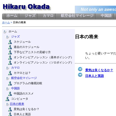
Not only an aweso
ホーム
ジャズ
カマロ
航空会社マイレージ
中国語
ホーム
>
日本の将来
ホーム
日本の将来
ジャズ
スケジュール
過去のスケジュール
下手なピアニストの見破り方
ちょっと硬いテーマ
オンラインピアノレッスン（基本ボイシング）
い。
オンラインピアノレッスン（ソロボイシング）
カマロ
景気は良くなるか？
カマロとは？
日本人と英語
航空会社マイレージ
プログラムの徹底比較
中国語
中国語のススメ
コンピュータ
日本の将来
景気は良くなるか？
日本人と英語