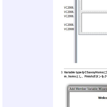
Variable typeをCSavoyHsms
m_hsmsとし、Finishボタン