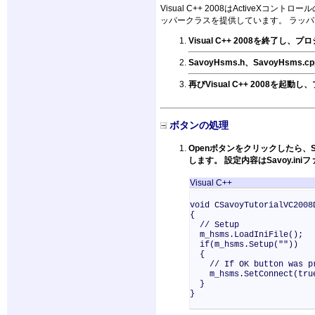
Visual C++ 2008はActiveX
ッパークラスを提供しています。 ラッパーク
Visual C++ 2008を終了
SavoyHsms.h、SavoyHsms.c
再びVisual C++ 2008を
ボタンの処理
Openボタンをクリックしたら、
します。 設定内容はSavoy.i
Visual C++
void CSavoyTutorialVC2008
{
// Setup
m_hsms.LoadIniFile();
if(m_hsms.Setup(""))
{
// If OK button was pre
m_hsms.SetConnect(tru
}
}