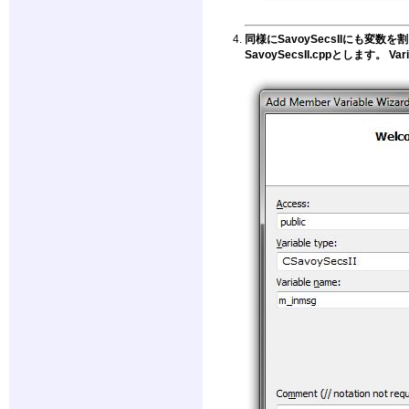
同様にSavoySecsIIにも変数を割り当て
SavoySecsII.cppとします。 V