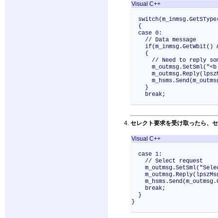
Visual C++
switch(m_inmsg.GetSType
{
case 0:
// Data message
if(m_inmsg.GetWbit() &&
{
// Need to reply some
m_outmsg.SetSml("<b 
m_outmsg.Reply(lpszM
m_hsms.Send(m_outmsg.
}
break;
セレクト要求を受け取ったら、セ
Visual C++
case 1:
// Select request
m_outmsg.SetSml("Selec
m_outmsg.Reply(lpszMs
m_hsms.Send(m_outmsg.G
break;
}
}