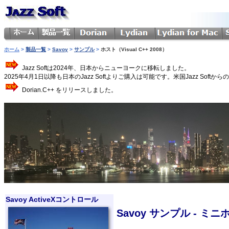
ホーム
>
製品一覧
>
Savoy
>
サンプル
>
ホスト（Visual C++ 2008）
Jazz Softは2024年、日本からニューヨークに移転しました。
2025年4月1日以降も日本のJazz Softよりご購入は可能です。米国Jazz 
Dorian.C++ をリリースしました。
Savoy ActiveXコントロール
Savoy サンプル - ミニホスト