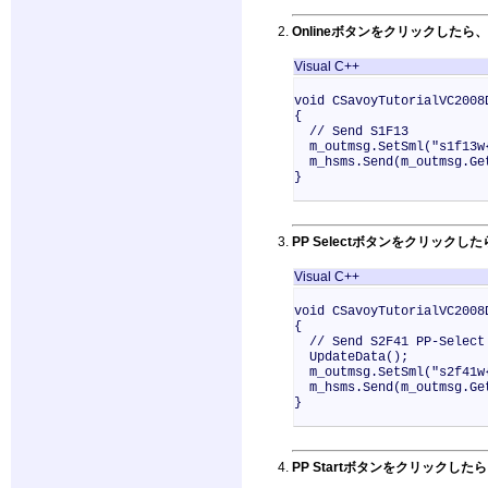
Onlineボタンをクリックしたら
Visual C++
void CSavoyTutorialVC2008
{
// Send S1F13
m_outmsg.SetSml("s1f13w
m_hsms.Send(m_outmsg.Ge
}
PP Selectボタンをクリック
Visual C++
void CSavoyTutorialVC2008
{
// Send S2F41 PP-Select
UpdateData();
m_outmsg.SetSml("s2f41w{
m_hsms.Send(m_outmsg.Ge
}
PP Startボタンをクリックし