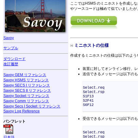
ここではHSMS のミニホストを作成しながら
やソースコードは極めて似ていましたが、V
Savoy
ミニホストの仕様
サンプル
作成するミニホストの仕様は以下のよう
ダウンロード
改訂履歴
装置に対してオンライン移行、レ
送信できるメッセージは以下のも
Savoy GEM リファレンス
Savoy HSMS リファレンス
Savoy SECS I リファレンス
Select.req
Savoy SECS II リファレンス
Select.rsp
Savoy Socket リファレンス
S1F13
S2F41
Savoy Comm リファレンス
S6F12
Savoy Secs I Socket リファレンス
Savoy Log Reference
受信できるメッセージは以下のも
パンフレット
Select.req
Select.rsp
日本語