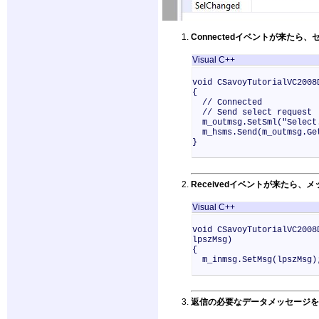
Connectedイベントが来た
Visual C++
void CSavoyTutorialVC2008
{
// Connected
// Send select request
m_outmsg.SetSml("Select
m_hsms.Send(m_outmsg.Ge
}
Receivedイベントが来たら、メ
Visual C++
void CSavoyTutorialVC2008
lpszMsg)
{
m_inmsg.SetMsg(lpszMsg)
返信の必要なデータメッセージを