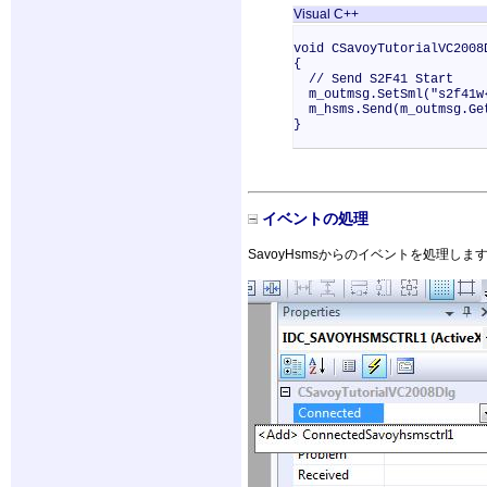
Visual C++
void CSavoyTutorialVC2008
{
// Send S2F41 Start
m_outmsg.SetSml("s2f41w{
m_hsms.Send(m_outmsg.Ge
}
イベントの処理
SavoyHsmsからのイベントを処理