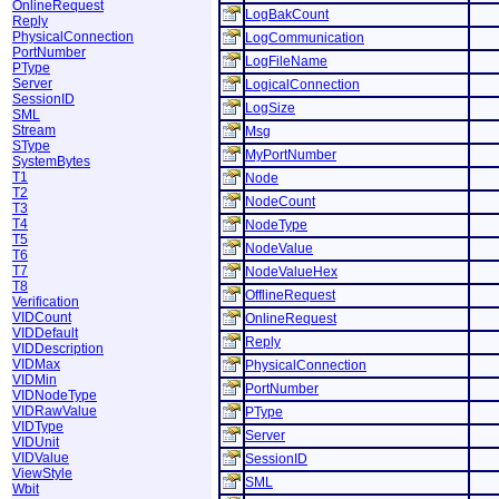
OnlineRequest
LogBakCount
Reply
PhysicalConnection
LogCommunication
PortNumber
LogFileName
PType
Server
LogicalConnection
SessionID
LogSize
SML
Stream
Msg
SType
MyPortNumber
SystemBytes
T1
Node
T2
NodeCount
T3
T4
NodeType
T5
NodeValue
T6
T7
NodeValueHex
T8
OfflineRequest
Verification
VIDCount
OnlineRequest
VIDDefault
Reply
VIDDescription
VIDMax
PhysicalConnection
VIDMin
PortNumber
VIDNodeType
VIDRawValue
PType
VIDType
Server
VIDUnit
VIDValue
SessionID
ViewStyle
SML
Wbit