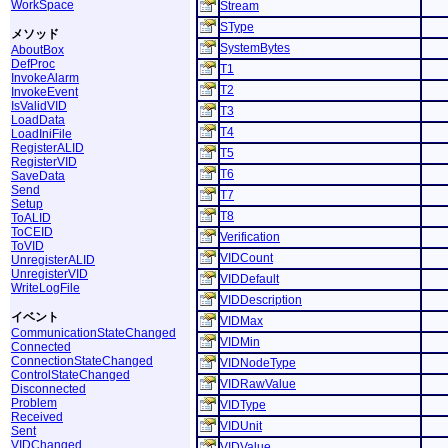
WorkSpace
Stream
SType
メソッド
SystemBytes
AboutBox
DefProc
T1
InvokeAlarm
T2
InvokeEvent
IsValidVID
T3
LoadData
T4
LoadIniFile
RegisterALID
T5
RegisterVID
T6
SaveData
Send
T7
Setup
T8
ToALID
ToCEID
Verification
ToVID
VIDCount
UnregisterALID
UnregisterVID
VIDDefault
WriteLogFile
VIDDescription
イベント
VIDMax
CommunicationStateChanged
VIDMin
Connected
ConnectionStateChanged
VIDNodeType
ControlStateChanged
VIDRawValue
Disconnected
Problem
VIDType
Received
VIDUnit
Sent
VIDChanged
VIDValue