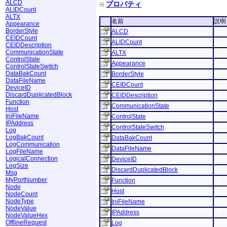
ALCD
プロパティ
ALIDCount
ALTX
名前
説明
Appearance
BorderStyle
ALCD
CEIDCount
ALIDCount
CEIDDescription
CommunicationState
ALTX
ControlState
Appearance
ControlStateSwitch
DataBakCount
BorderStyle
DataFileName
CEIDCount
DeviceID
DiscardDuplicatedBlock
CEIDDescription
Function
CommunicationState
Host
IniFileName
ControlState
IPAddress
ControlStateSwitch
Log
LogBakCount
DataBakCount
LogCommunication
DataFileName
LogFileName
LogicalConnection
DeviceID
LogSize
DiscardDuplicatedBlock
Msg
MyPortNumber
Function
Node
Host
NodeCount
NodeType
IniFileName
NodeValue
IPAddress
NodeValueHex
OfflineRequest
Log