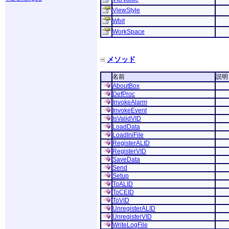
ViewStyle
Wbit
WorkSpace
メソッド
名前
説明
AboutBox
DefProc
InvokeAlarm
InvokeEvent
IsValidVID
LoadData
LoadIniFile
RegisterALID
RegisterVID
SaveData
Send
Setup
ToALID
ToCEID
ToVID
UnregisterALID
UnregisterVID
WriteLogFile