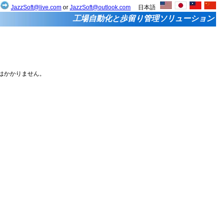
せ
JazzSoft@live.com
or
JazzSoft@outlook.com
日本語
工場自動化と歩留り管理ソリューション
税はかかりません。