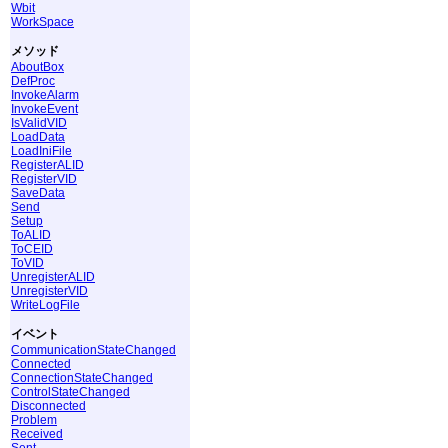
Wbit
WorkSpace
メソッド
AboutBox
DefProc
InvokeAlarm
InvokeEvent
IsValidVID
LoadData
LoadIniFile
RegisterALID
RegisterVID
SaveData
Send
Setup
ToALID
ToCEID
ToVID
UnregisterALID
UnregisterVID
WriteLogFile
イベント
CommunicationStateChanged
Connected
ConnectionStateChanged
ControlStateChanged
Disconnected
Problem
Received
Sent