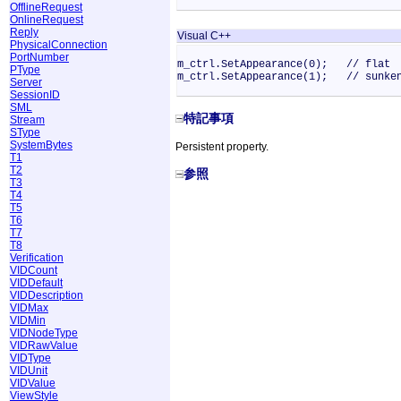
OfflineRequest
OnlineRequest
Reply
Visual C++
PhysicalConnection
PortNumber
m_ctrl.SetAppearance(0); // flat
PType
m_ctrl.SetAppearance(1); // sunke
Server
SessionID
SML
特記事項
Stream
SType
SystemBytes
Persistent property.
T1
T2
参照
T3
T4
T5
T6
T7
T8
Verification
VIDCount
VIDDefault
VIDDescription
VIDMax
VIDMin
VIDNodeType
VIDRawValue
VIDType
VIDUnit
VIDValue
ViewStyle