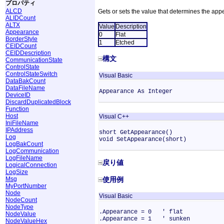
プロパティ
ALCD
Gets or sets the value that determines the ap
ALIDCount
ALTX
Value
Description
Appearance
0
Flat
BorderStyle
1
Etched
CEIDCount
CEIDDescription
構文
CommunicationState
ControlState
ControlStateSwitch
Visual Basic
DataBakCount
DataFileName
Appearance As Integer
DeviceID
DiscardDuplicatedBlock
Function
Host
Visual C++
IniFileName
IPAddress
short GetAppearance()
Log
void SetAppearance(short)
LogBakCount
LogCommunication
LogFileName
戻り値
LogicalConnection
LogSize
使用例
Msg
MyPortNumber
Node
Visual Basic
NodeCount
NodeType
.Appearance = 0 ' flat
NodeValue
.Appearance = 1 ' sunken
NodeValueHex