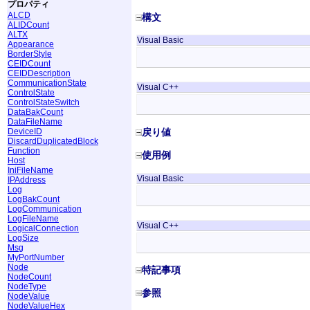
プロパティ
ALCD
構文
ALIDCount
ALTX
Visual Basic
Appearance
BorderStyle
CEIDCount
CEIDDescription
CommunicationState
Visual C++
ControlState
ControlStateSwitch
DataBakCount
DataFileName
DeviceID
戻り値
DiscardDuplicatedBlock
Function
使用例
Host
IniFileName
Visual Basic
IPAddress
Log
LogBakCount
LogCommunication
LogFileName
Visual C++
LogicalConnection
LogSize
Msg
MyPortNumber
Node
特記事項
NodeCount
NodeType
参照
NodeValue
NodeValueHex