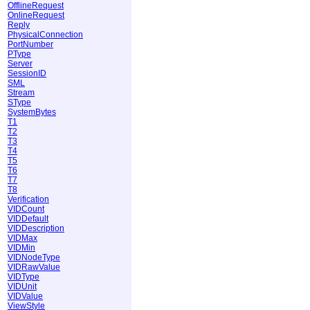
OfflineRequest
OnlineRequest
Reply
PhysicalConnection
PortNumber
PType
Server
SessionID
SML
Stream
SType
SystemBytes
T1
T2
T3
T4
T5
T6
T7
T8
Verification
VIDCount
VIDDefault
VIDDescription
VIDMax
VIDMin
VIDNodeType
VIDRawValue
VIDType
VIDUnit
VIDValue
ViewStyle