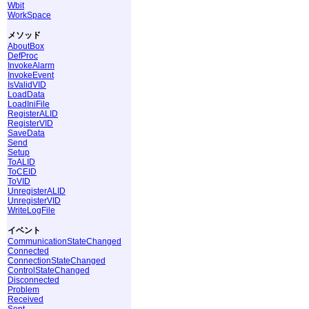
Wbit
WorkSpace
メソッド
AboutBox
DefProc
InvokeAlarm
InvokeEvent
IsValidVID
LoadData
LoadIniFile
RegisterALID
RegisterVID
SaveData
Send
Setup
ToALID
ToCEID
ToVID
UnregisterALID
UnregisterVID
WriteLogFile
イベント
CommunicationStateChanged
Connected
ConnectionStateChanged
ControlStateChanged
Disconnected
Problem
Received
Sent