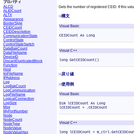
プロパティ
ALCD
Gets the number of registered CEID. If this valu
ALIDCount
ALTX
構文
Appearance
BorderStyle
Visual Basic
CEIDCount
CEIDDescription
CEIDCount As Long
CommunicationState
ControlState
ControlStateSwitch
DataBakCount
Visual C++
DataFileName
DeviceID
long GetCEIDCount()
DiscardDuplicatedBlock
Function
Host
IniFileName
戻り値
IPAddress
Log
使用例
LogBakCount
LogCommunication
Visual Basic
LogFileName
LogicalConnection
LogSize
Dim lCEIDCount As Long
Msg
lCEIDCount = .CEIDCount
MyPortNumber
Node
NodeCount
Visual C++
NodeType
NodeValue
NodeValueHex
long lCEIDCount = m_ctrl.GetCEIDCou