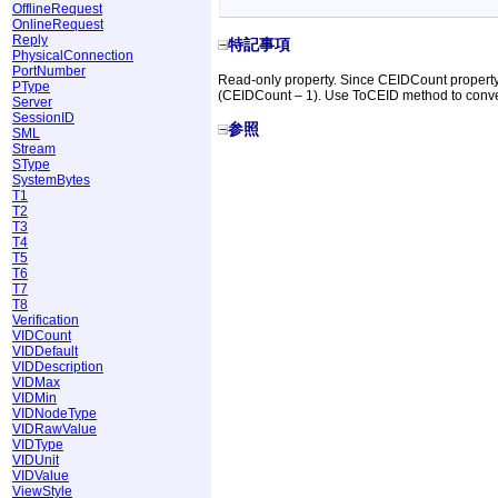
OfflineRequest
OnlineRequest
Reply
特記事項
PhysicalConnection
PortNumber
Read-only property. Since CEIDCount property 
PType
(CEIDCount – 1). Use ToCEID method to conver
Server
SessionID
参照
SML
Stream
SType
SystemBytes
T1
T2
T3
T4
T5
T6
T7
T8
Verification
VIDCount
VIDDefault
VIDDescription
VIDMax
VIDMin
VIDNodeType
VIDRawValue
VIDType
VIDUnit
VIDValue
ViewStyle