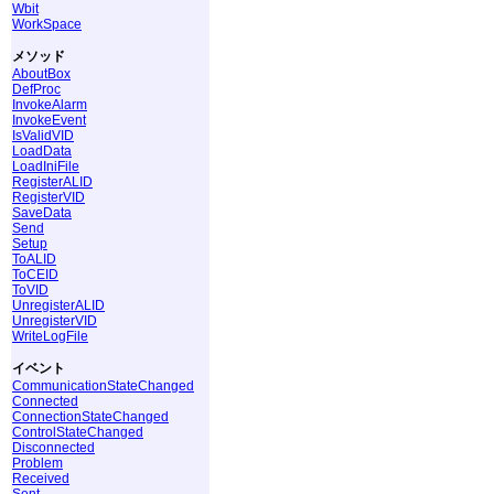
Wbit
WorkSpace
メソッド
AboutBox
DefProc
InvokeAlarm
InvokeEvent
IsValidVID
LoadData
LoadIniFile
RegisterALID
RegisterVID
SaveData
Send
Setup
ToALID
ToCEID
ToVID
UnregisterALID
UnregisterVID
WriteLogFile
イベント
CommunicationStateChanged
Connected
ConnectionStateChanged
ControlStateChanged
Disconnected
Problem
Received
Sent