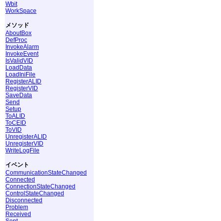
Wbit
WorkSpace
メソッド
AboutBox
DefProc
InvokeAlarm
InvokeEvent
IsValidVID
LoadData
LoadIniFile
RegisterALID
RegisterVID
SaveData
Send
Setup
ToALID
ToCEID
ToVID
UnregisterALID
UnregisterVID
WriteLogFile
イベント
CommunicationStateChanged
Connected
ConnectionStateChanged
ControlStateChanged
Disconnected
Problem
Received
Sent