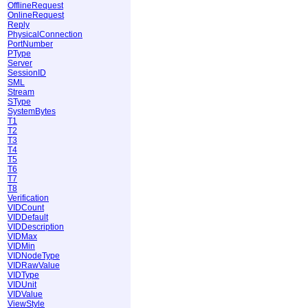
OfflineRequest
OnlineRequest
Reply
PhysicalConnection
PortNumber
PType
Server
SessionID
SML
Stream
SType
SystemBytes
T1
T2
T3
T4
T5
T6
T7
T8
Verification
VIDCount
VIDDefault
VIDDescription
VIDMax
VIDMin
VIDNodeType
VIDRawValue
VIDType
VIDUnit
VIDValue
ViewStyle