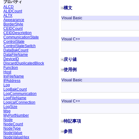
プロパティ
ALCD
構文
ALIDCount
ALTX
Visual Basic
Appearance
BorderStyle
CEIDCount
CEIDDescription
CommunicationState
Visual C++
ControlState
ControlStateSwitch
DataBakCount
DataFileName
DeviceID
戻り値
DiscardDuplicatedBlock
Function
使用例
Host
IniFileName
Visual Basic
IPAddress
Log
LogBakCount
LogCommunication
LogFileName
Visual C++
LogicalConnection
LogSize
Msg
MyPortNumber
Node
特記事項
NodeCount
NodeType
参照
NodeValue
NodeValueHex