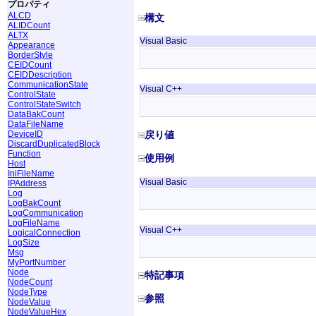
プロパティ
ALCD
構文
ALIDCount
ALTX
Visual Basic
Appearance
BorderStyle
CEIDCount
CEIDDescription
CommunicationState
Visual C++
ControlState
ControlStateSwitch
DataBakCount
DataFileName
DeviceID
戻り値
DiscardDuplicatedBlock
Function
使用例
Host
IniFileName
Visual Basic
IPAddress
Log
LogBakCount
LogCommunication
LogFileName
Visual C++
LogicalConnection
LogSize
Msg
MyPortNumber
Node
特記事項
NodeCount
NodeType
参照
NodeValue
NodeValueHex