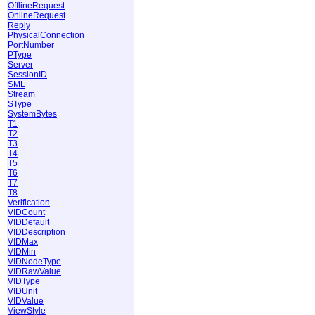
OfflineRequest
OnlineRequest
Reply
PhysicalConnection
PortNumber
PType
Server
SessionID
SML
Stream
SType
SystemBytes
T1
T2
T3
T4
T5
T6
T7
T8
Verification
VIDCount
VIDDefault
VIDDescription
VIDMax
VIDMin
VIDNodeType
VIDRawValue
VIDType
VIDUnit
VIDValue
ViewStyle