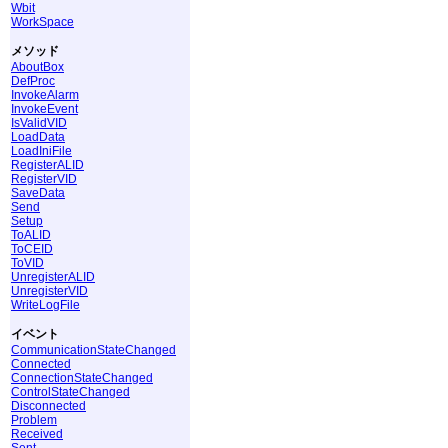
Wbit
WorkSpace
メソッド
AboutBox
DefProc
InvokeAlarm
InvokeEvent
IsValidVID
LoadData
LoadIniFile
RegisterALID
RegisterVID
SaveData
Send
Setup
ToALID
ToCEID
ToVID
UnregisterALID
UnregisterVID
WriteLogFile
イベント
CommunicationStateChanged
Connected
ConnectionStateChanged
ControlStateChanged
Disconnected
Problem
Received
Sent