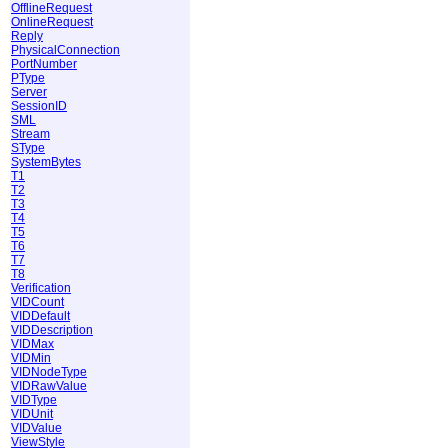
OfflineRequest
OnlineRequest
Reply
PhysicalConnection
PortNumber
PType
Server
SessionID
SML
Stream
SType
SystemBytes
T1
T2
T3
T4
T5
T6
T7
T8
Verification
VIDCount
VIDDefault
VIDDescription
VIDMax
VIDMin
VIDNodeType
VIDRawValue
VIDType
VIDUnit
VIDValue
ViewStyle