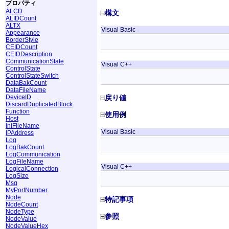
プロパティ
ALCD
構文
ALIDCount
ALTX
Visual Basic
Appearance
BorderStyle
CEIDCount
CEIDDescription
CommunicationState
Visual C++
ControlState
ControlStateSwitch
DataBakCount
DataFileName
DeviceID
戻り値
DiscardDuplicatedBlock
Function
使用例
Host
IniFileName
Visual Basic
IPAddress
Log
LogBakCount
LogCommunication
LogFileName
Visual C++
LogicalConnection
LogSize
Msg
MyPortNumber
Node
特記事項
NodeCount
NodeType
参照
NodeValue
NodeValueHex