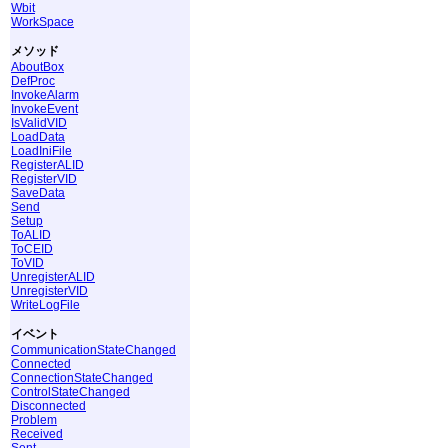
Wbit
WorkSpace
メソッド
AboutBox
DefProc
InvokeAlarm
InvokeEvent
IsValidVID
LoadData
LoadIniFile
RegisterALID
RegisterVID
SaveData
Send
Setup
ToALID
ToCEID
ToVID
UnregisterALID
UnregisterVID
WriteLogFile
イベント
CommunicationStateChanged
Connected
ConnectionStateChanged
ControlStateChanged
Disconnected
Problem
Received
Sent