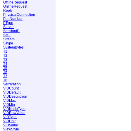
OfflineRequest
OnlineRequest
Reply
PhysicalConnection
PortNumber
PType
Server
SessionID
SML
Stream
SType
SystemBytes
T1
T2
T3
T4
T5
T6
T7
T8
Verification
VIDCount
VIDDefault
VIDDescription
VIDMax
VIDMin
VIDNodeType
VIDRawValue
VIDType
VIDUnit
VIDValue
ViewStyle