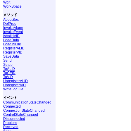
Wbit
WorkSpace
メソッド
AboutBox
DefProc
InvokeAlarm
InvokeEvent
IsValidVID
LoadData
LoadIniFile
RegisterALID
RegisterVID
SaveData
Send
Setup
ToALID
ToCEID
ToVID
UnregisterALID
UnregisterVID
WriteLogFile
イベント
CommunicationStateChanged
Connected
ConnectionStateChanged
ControlStateChanged
Disconnected
Problem
Received
Sent