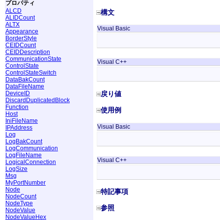
プロパティ
ALCD
構文
ALIDCount
ALTX
Visual Basic
Appearance
BorderStyle
CEIDCount
CEIDDescription
CommunicationState
Visual C++
ControlState
ControlStateSwitch
DataBakCount
DataFileName
DeviceID
戻り値
DiscardDuplicatedBlock
Function
使用例
Host
IniFileName
Visual Basic
IPAddress
Log
LogBakCount
LogCommunication
LogFileName
Visual C++
LogicalConnection
LogSize
Msg
MyPortNumber
Node
特記事項
NodeCount
NodeType
参照
NodeValue
NodeValueHex