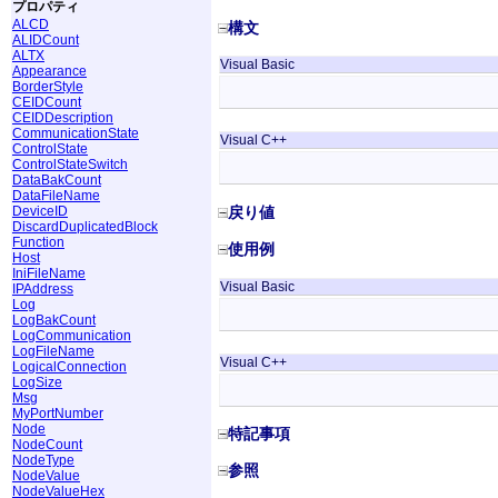
プロパティ
ALCD
構文
ALIDCount
ALTX
Visual Basic
Appearance
BorderStyle
CEIDCount
CEIDDescription
CommunicationState
Visual C++
ControlState
ControlStateSwitch
DataBakCount
DataFileName
DeviceID
戻り値
DiscardDuplicatedBlock
Function
使用例
Host
IniFileName
Visual Basic
IPAddress
Log
LogBakCount
LogCommunication
LogFileName
Visual C++
LogicalConnection
LogSize
Msg
MyPortNumber
Node
特記事項
NodeCount
NodeType
参照
NodeValue
NodeValueHex