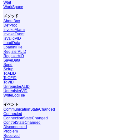
Wbit
WorkSpace
メソッド
AboutBox
DefProc
InvokeAlarm
InvokeEvent
IsValidVID
LoadData
LoadIniFile
RegisterALID
RegisterVID
SaveData
Send
Setup
ToALID
ToCEID
ToVID
UnregisterALID
UnregisterVID
WriteLogFile
イベント
CommunicationStateChanged
Connected
ConnectionStateChanged
ControlStateChanged
Disconnected
Problem
Received
Sent