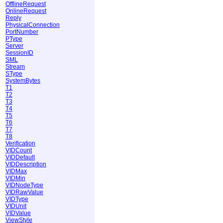
OfflineRequest
OnlineRequest
Reply
PhysicalConnection
PortNumber
PType
Server
SessionID
SML
Stream
SType
SystemBytes
T1
T2
T3
T4
T5
T6
T7
T8
Verification
VIDCount
VIDDefault
VIDDescription
VIDMax
VIDMin
VIDNodeType
VIDRawValue
VIDType
VIDUnit
VIDValue
ViewStyle