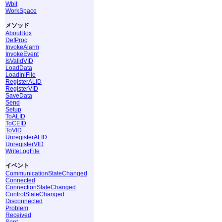
Wbit
WorkSpace
メソッド
AboutBox
DefProc
InvokeAlarm
InvokeEvent
IsValidVID
LoadData
LoadIniFile
RegisterALID
RegisterVID
SaveData
Send
Setup
ToALID
ToCEID
ToVID
UnregisterALID
UnregisterVID
WriteLogFile
イベント
CommunicationStateChanged
Connected
ConnectionStateChanged
ControlStateChanged
Disconnected
Problem
Received
Sent