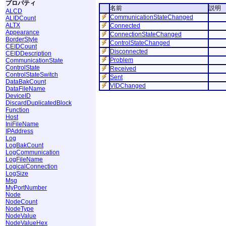
プロパティ
名前
説明
ALCD
CommunicationStateChanged
ALIDCount
ALTX
Connected
Appearance
ConnectionStateChanged
BorderStyle
ControlStateChanged
CEIDCount
Disconnected
CEIDDescription
Problem
CommunicationState
ControlState
Received
ControlStateSwitch
Sent
DataBakCount
VIDChanged
DataFileName
DeviceID
DiscardDuplicatedBlock
Function
Host
IniFileName
IPAddress
Log
LogBakCount
LogCommunication
LogFileName
LogicalConnection
LogSize
Msg
MyPortNumber
Node
NodeCount
NodeType
NodeValue
NodeValueHex