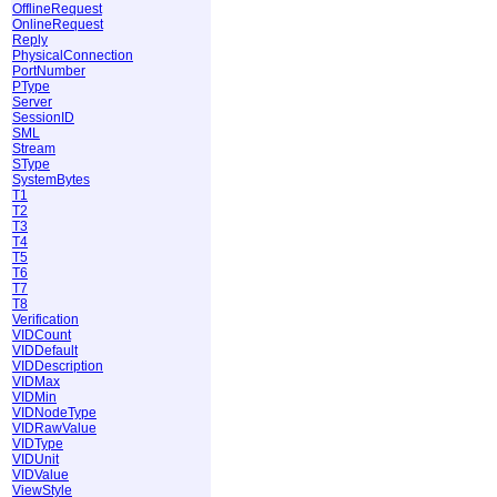
OfflineRequest
OnlineRequest
Reply
PhysicalConnection
PortNumber
PType
Server
SessionID
SML
Stream
SType
SystemBytes
T1
T2
T3
T4
T5
T6
T7
T8
Verification
VIDCount
VIDDefault
VIDDescription
VIDMax
VIDMin
VIDNodeType
VIDRawValue
VIDType
VIDUnit
VIDValue
ViewStyle