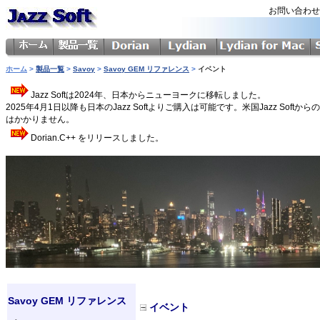
お問い合わ
ホーム
>
製品一覧
>
Savoy
>
Savoy GEM リファレンス
>
イベント
Jazz Softは2024年、日本からニューヨークに移転しました。
2025年4月1日以降も日本のJazz Softよりご購入は可能です。米国Jazz 
はかかりません。
Dorian.C++ をリリースしました。
Savoy GEM リファレンス
イベント