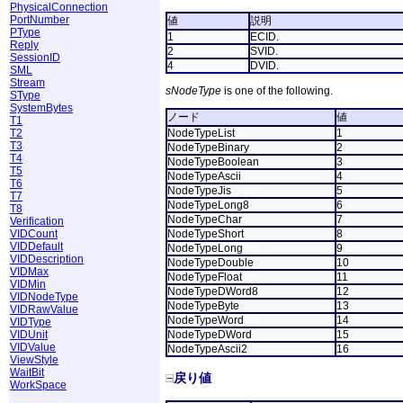
PhysicalConnection
PortNumber
値
説明
PType
1
ECID.
Reply
2
SVID.
SessionID
4
DVID.
SML
Stream
sNodeType
is one of the following.
SType
SystemBytes
ノード
値
T1
T2
NodeTypeList
1
T3
NodeTypeBinary
2
T4
NodeTypeBoolean
3
T5
NodeTypeAscii
4
T6
NodeTypeJis
5
T7
NodeTypeLong8
6
T8
NodeTypeChar
7
Verification
VIDCount
NodeTypeShort
8
VIDDefault
NodeTypeLong
9
VIDDescription
NodeTypeDouble
10
VIDMax
NodeTypeFloat
11
VIDMin
NodeTypeDWord8
12
VIDNodeType
NodeTypeByte
13
VIDRawValue
NodeTypeWord
14
VIDType
VIDUnit
NodeTypeDWord
15
VIDValue
NodeTypeAscii2
16
ViewStyle
WaitBit
戻り値
WorkSpace