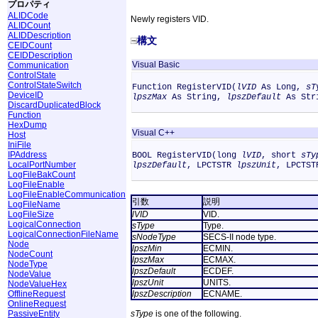
プロパティ
ALIDCode
Newly registers VID.
ALIDCount
ALIDDescription
構文
CEIDCount
CEIDDescription
Visual Basic
Communication
ControlState
ControlStateSwitch
Function RegisterVID(
lVID
As Long,
sT
DeviceID
lpszMax
As String,
lpszDefault
As Str
DiscardDuplicatedBlock
Function
HexDump
Visual C++
Host
IniFile
IPAddress
BOOL RegisterVID(long
lVID
, short
sTy
LocalPortNumber
lpszDefault
, LPCTSTR
lpszUnit
, LPCTS
LogFileBakCount
LogFileEnable
LogFileEnableCommunication
引数
説明
LogFileName
LogFileSize
lVID
VID.
LogicalConnection
sType
Type.
LogicalConnectionFileName
sNodeType
SECS-II node type.
Node
lpszMin
ECMIN.
NodeCount
lpszMax
ECMAX.
NodeType
lpszDefault
ECDEF.
NodeValue
lpszUnit
UNITS.
NodeValueHex
OfflineRequest
lpszDescription
ECNAME.
OnlineRequest
PassiveEntity
sType
is one of the following.