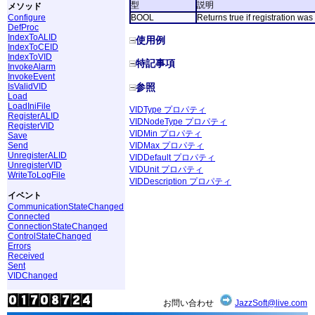
型
説明
メソッド
BOOL
Returns true if registration was
Configure
DefProc
IndexToALID
使用例
IndexToCEID
IndexToVID
特記事項
InvokeAlarm
InvokeEvent
参照
IsValidVID
Load
LoadIniFile
VIDType プロパティ
RegisterALID
VIDNodeType プロパティ
RegisterVID
VIDMin プロパティ
Save
Send
VIDMax プロパティ
UnregisterALID
VIDDefault プロパティ
UnregisterVID
VIDUnit プロパティ
WriteToLogFile
VIDDescription プロパティ
イベント
CommunicationStateChanged
Connected
ConnectionStateChanged
ControlStateChanged
Errors
Received
Sent
VIDChanged
お問い合わせ
JazzSoft@live.com