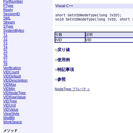
PortNumber
PType
Visual C++
Reply
SessionID
short GetVIDNodeType(long
lVID
);
SML
void SetVIDNodeType(long
lVID
, short
Stream
SType
SystemBytes
T1
引数
説明
T2
lVID
VID
T3
T4
戻り値
T5
T6
使用例
T7
T8
Verification
特記事項
VIDCount
VIDDefault
参照
VIDDescription
VIDMax
VIDMin
NodeType プロパティ
VIDNodeType
VIDRawValue
VIDType
VIDUnit
VIDValue
ViewStyle
WaitBit
WorkSpace
メソッド