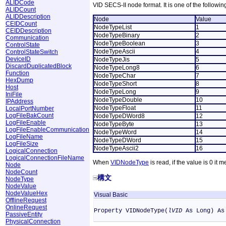
ALIDCode
VID SECS-II node format. It is one of the followin
ALIDCount
ALIDDescription
Node
Value
CEIDCount
NodeTypeList
1
CEIDDescription
NodeTypeBinary
2
Communication
NodeTypeBoolean
3
ControlState
NodeTypeAscii
4
ControlStateSwitch
DeviceID
NodeTypeJis
5
DiscardDuplicatedBlock
NodeTypeLong8
6
Function
NodeTypeChar
7
HexDump
NodeTypeShort
8
Host
NodeTypeLong
9
IniFile
NodeTypeDouble
10
IPAddress
NodeTypeFloat
11
LocalPortNumber
LogFileBakCount
NodeTypeDWord8
12
LogFileEnable
NodeTypeByte
13
LogFileEnableCommunication
NodeTypeWord
14
LogFileName
NodeTypeDWord
15
LogFileSize
NodeTypeAscii2
16
LogicalConnection
LogicalConnectionFileName
When
VIDNodeType
is read, if the value is 0 it 
Node
NodeCount
構文
NodeType
NodeValue
NodeValueHex
Visual Basic
OfflineRequest
OnlineRequest
Property VIDNodeType(
lVID
As Long) As
PassiveEntity
PhysicalConnection