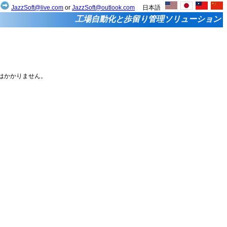
せ
JazzSoft@live.com
or
JazzSoft@outlook.com
日本語
工場自動化と歩留り管理ソリューション
税はかかりません。