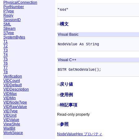
PhysicalConnection
PortNumber
"444"
PType
Reply
SessionID
構文
SML
Stream
SType
Visual Basic
SystemBytes
T1
NodeValue As String
T2
T3
T4
T5
Visual C++
T6
T7
BSTR GetNodeValue();
T8
Verification
VIDCount
戻り値
VIDDefault
VIDDescription
VIDMax
使用例
VIDMin
VIDNodeType
特記事項
VIDRawValue
VIDType
Read-only property
VIDUnit
VIDValue
参照
ViewStyle
WaitBit
WorkSpace
NodeValueHex プロパティ