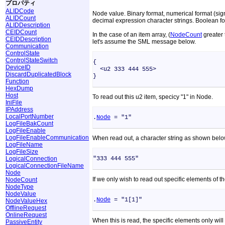
プロパティ
ALIDCode
Node value. Binary format, numerical format (sign
ALIDCount
decimal expression character strings. Boolean form
ALIDDescription
CEIDCount
In the case of an item array, (
NodeCount
greater 
CEIDDescription
let's assume the SML message below.
Communication
ControlState
ControlStateSwitch
{
DeviceID
<u2 333 444 555>
DiscardDuplicatedBlock
}
Function
HexDump
Host
To read out this u2 item, specicy "1" in Node.
IniFile
IPAddress
LocalPortNumber
.
Node
= "1"
LogFileBakCount
LogFileEnable
LogFileEnableCommunication
When read out, a character string as shown below
LogFileName
LogFileSize
LogicalConnection
"333 444 555"
LogicalConnectionFileName
Node
If we only wish to read out specific elements of th
NodeCount
NodeType
NodeValue
.
Node
= "1[1]"
NodeValueHex
OfflineRequest
OnlineRequest
When this is read, the specific elements only wil
PassiveEntity