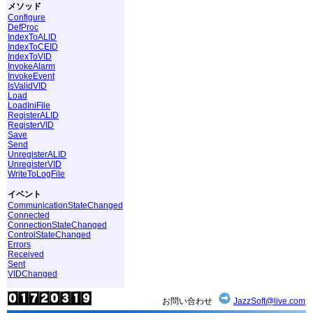
メソッド
Configure
DefProc
IndexToALID
IndexToCEID
IndexToVID
InvokeAlarm
InvokeEvent
IsValidVID
Load
LoadIniFile
RegisterALID
RegisterVID
Save
Send
UnregisterALID
UnregisterVID
WriteToLogFile
イベント
CommunicationStateChanged
Connected
ConnectionStateChanged
ControlStateChanged
Errors
Received
Sent
VIDChanged
お問い合わせ
JazzSoft@live.com