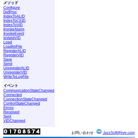
メソッド
Configure
DefProc
IndexToALID
IndexToCEID
IndexToVID
InvokeAlarm
InvokeEvent
IsValidVID
Load
LoadIniFile
RegisterALID
RegisterVID
Save
Send
UnregisterALID
UnregisterVID
WriteToLogFile
イベント
CommunicationStateChanged
Connected
ConnectionStateChanged
ControlStateChanged
Errors
Received
Sent
VIDChanged
お問い合わせ
JazzSoft@live.com