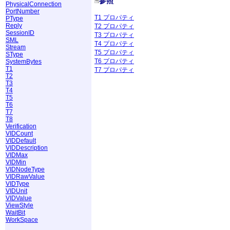
参照
PhysicalConnection
PortNumber
T1 プロパティ
PType
Reply
T2 プロパティ
SessionID
T3 プロパティ
SML
T4 プロパティ
Stream
T5 プロパティ
SType
T6 プロパティ
SystemBytes
T1
T7 プロパティ
T2
T3
T4
T5
T6
T7
T8
Verification
VIDCount
VIDDefault
VIDDescription
VIDMax
VIDMin
VIDNodeType
VIDRawValue
VIDType
VIDUnit
VIDValue
ViewStyle
WaitBit
WorkSpace