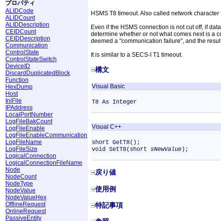
プロパティ
ALIDCode
HSMS T8 timeout. Also called network character t
ALIDCount
ALIDDescription
Even if the HSMS connection is not cut off, if data
CEIDCount
determine whether or not what comes next is a cont
CEIDDescription
deemed a "communication failure", and the result
Communication
ControlState
It is similar to a SECS-I T1 timeout.
ControlStateSwitch
DeviceID
構文
DiscardDuplicatedBlock
Function
Visual Basic
HexDump
Host
IniFile
T8 As Integer
IPAddress
LocalPortNumber
LogFileBakCount
Visual C++
LogFileEnable
LogFileEnableCommunication
LogFileName
short GetT8();
LogFileSize
void SetT8(short
sNewValue
);
LogicalConnection
LogicalConnectionFileName
Node
戻り値
NodeCount
NodeType
使用例
NodeValue
NodeValueHex
OfflineRequest
特記事項
OnlineRequest
PassiveEntity