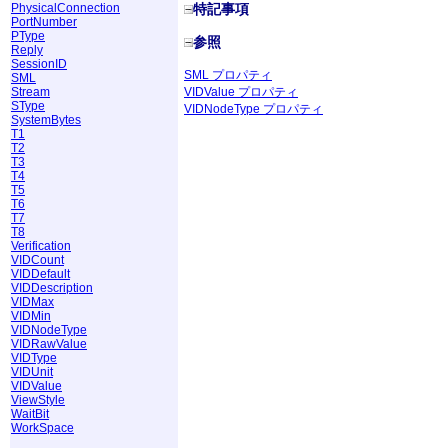
PhysicalConnection
特記事項
PortNumber
PType
参照
Reply
SessionID
SML プロパティ
SML
VIDValue プロパティ
Stream
SType
VIDNodeType プロパティ
SystemBytes
T1
T2
T3
T4
T5
T6
T7
T8
Verification
VIDCount
VIDDefault
VIDDescription
VIDMax
VIDMin
VIDNodeType
VIDRawValue
VIDType
VIDUnit
VIDValue
ViewStyle
WaitBit
WorkSpace