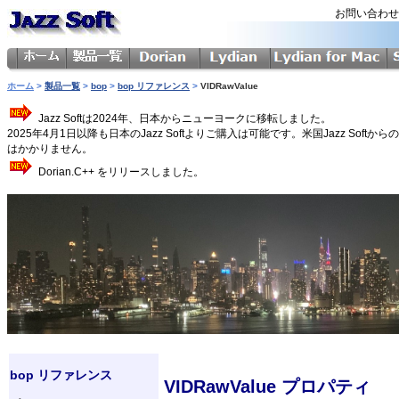
お問い合わ
ホーム
>
製品一覧
>
bop
>
bop リファレンス
>
VIDRawValue
Jazz Softは2024年、日本からニューヨークに移転しました。
2025年4月1日以降も日本のJazz Softよりご購入は可能です。米国Jazz 
はかかりません。
Dorian.C++ をリリースしました。
bop リファレンス
VIDRawValue プロパティ