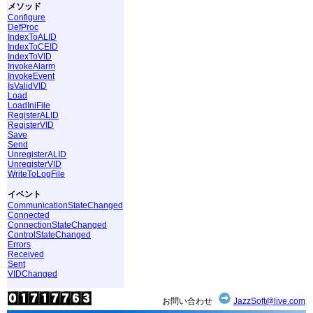
メソッド
Configure
DefProc
IndexToALID
IndexToCEID
IndexToVID
InvokeAlarm
InvokeEvent
IsValidVID
Load
LoadIniFile
RegisterALID
RegisterVID
Save
Send
UnregisterALID
UnregisterVID
WriteToLogFile
イベント
CommunicationStateChanged
Connected
ConnectionStateChanged
ControlStateChanged
Errors
Received
Sent
VIDChanged
お問い合わせ
JazzSoft@live.com