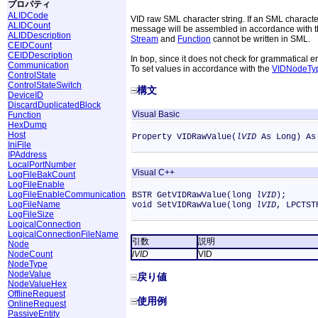
プロパティ
ALIDCode
VID raw SML character string. If an SML characte
ALIDCount
message will be assembled in accordance with the
ALIDDescription
Stream
and
Function
cannot be written in SML.
CEIDCount
CEIDDescription
In bop, since it does not check for grammatical e
Communication
To set values in accordance with the
VIDNodeTy
ControlState
ControlStateSwitch
構文
DeviceID
DiscardDuplicatedBlock
Visual Basic
Function
HexDump
Host
Property VIDRawValue(
lVID
As Long) As
IniFile
IPAddress
LocalPortNumber
Visual C++
LogFileBakCount
LogFileEnable
LogFileEnableCommunication
BSTR GetVIDRawValue(long
lVID
);
LogFileName
void SetVIDRawValue(long
lVID
, LPCTS
LogFileSize
LogicalConnection
LogicalConnectionFileName
引数
説明
Node
NodeCount
lVID
VID
NodeType
NodeValue
戻り値
NodeValueHex
OfflineRequest
使用例
OnlineRequest
PassiveEntity