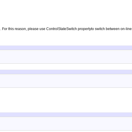
. For this reason, please use ControlStateSwitch propertyto switch between on-line a