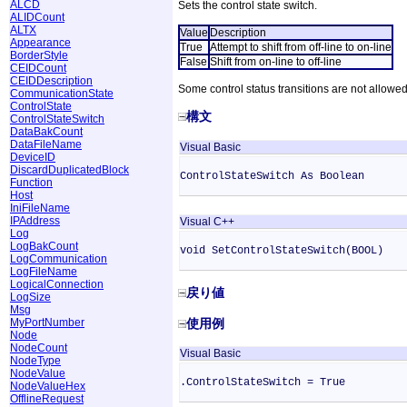
ALCD
Sets the control state switch.
ALIDCount
ALTX
Value
Description
Appearance
True
Attempt to shift from off-line to on-line
BorderStyle
False
Shift from on-line to off-line
CEIDCount
CEIDDescription
Some control status transitions are not allowed
CommunicationState
ControlState
構文
ControlStateSwitch
DataBakCount
DataFileName
Visual Basic
DeviceID
DiscardDuplicatedBlock
ControlStateSwitch As Boolean
Function
Host
IniFileName
IPAddress
Visual C++
Log
LogBakCount
void SetControlStateSwitch(BOOL)
LogCommunication
LogFileName
LogicalConnection
戻り値
LogSize
Msg
使用例
MyPortNumber
Node
NodeCount
Visual Basic
NodeType
NodeValue
.ControlStateSwitch = True
NodeValueHex
OfflineRequest