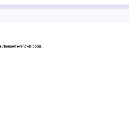
ateChanged event will occur.