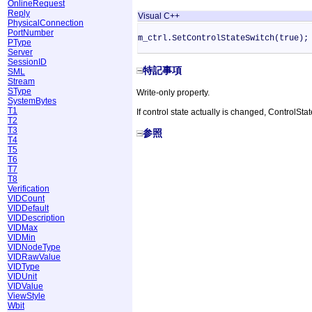
OnlineRequest
Reply
Visual C++
PhysicalConnection
PortNumber
m_ctrl.SetControlStateSwitch(true);
PType
Server
SessionID
特記事項
SML
Stream
SType
Write-only property.
SystemBytes
T1
If control state actually is changed, ControlSt
T2
T3
参照
T4
T5
T6
T7
T8
Verification
VIDCount
VIDDefault
VIDDescription
VIDMax
VIDMin
VIDNodeType
VIDRawValue
VIDType
VIDUnit
VIDValue
ViewStyle
Wbit