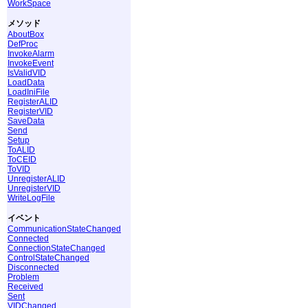
WorkSpace
メソッド
AboutBox
DefProc
InvokeAlarm
InvokeEvent
IsValidVID
LoadData
LoadIniFile
RegisterALID
RegisterVID
SaveData
Send
Setup
ToALID
ToCEID
ToVID
UnregisterALID
UnregisterVID
WriteLogFile
イベント
CommunicationStateChanged
Connected
ConnectionStateChanged
ControlStateChanged
Disconnected
Problem
Received
Sent
VIDChanged