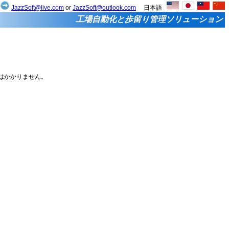
せ
JazzSoft@live.com
or
JazzSoft@outlook.com
日本語
工場自動化と歩留り管理ソリューション
税はかかりません。