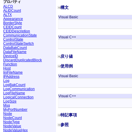
プロパティ
ALCD
構文
ALIDCount
ALTX
Visual Basic
Appearance
BorderStyle
CEIDCount
CEIDDescription
CommunicationState
Visual C++
ControlState
ControlStateSwitch
DataBakCount
DataFileName
DeviceID
戻り値
DiscardDuplicatedBlock
Function
使用例
Host
IniFileName
Visual Basic
IPAddress
Log
LogBakCount
LogCommunication
LogFileName
Visual C++
LogicalConnection
LogSize
Msg
MyPortNumber
Node
特記事項
NodeCount
NodeType
参照
NodeValue
NodeValueHex