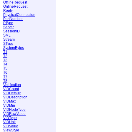
OfflineRequest
OnlineRequest
Reply
PhysicalConnection
PortNumber
PType
Server
SessionID
SML
Stream
SType
SystemBytes
T1
T2
T3
T4
T5
T6
T7
T8
Verification
VIDCount
VIDDefault
VIDDescription
VIDMax
VIDMin
VIDNodeType
VIDRawValue
VIDType
VIDUnit
VIDValue
ViewStyle