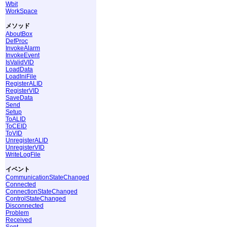
Wbit
WorkSpace
メソッド
AboutBox
DefProc
InvokeAlarm
InvokeEvent
IsValidVID
LoadData
LoadIniFile
RegisterALID
RegisterVID
SaveData
Send
Setup
ToALID
ToCEID
ToVID
UnregisterALID
UnregisterVID
WriteLogFile
イベント
CommunicationStateChanged
Connected
ConnectionStateChanged
ControlStateChanged
Disconnected
Problem
Received
Sent