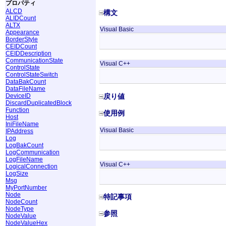
プロパティ
ALCD
構文
ALIDCount
ALTX
Visual Basic
Appearance
BorderStyle
CEIDCount
CEIDDescription
CommunicationState
Visual C++
ControlState
ControlStateSwitch
DataBakCount
DataFileName
DeviceID
戻り値
DiscardDuplicatedBlock
Function
使用例
Host
IniFileName
Visual Basic
IPAddress
Log
LogBakCount
LogCommunication
LogFileName
Visual C++
LogicalConnection
LogSize
Msg
MyPortNumber
Node
特記事項
NodeCount
NodeType
参照
NodeValue
NodeValueHex