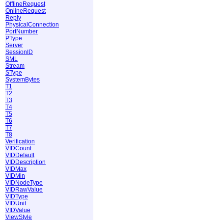
OfflineRequest
OnlineRequest
Reply
PhysicalConnection
PortNumber
PType
Server
SessionID
SML
Stream
SType
SystemBytes
T1
T2
T3
T4
T5
T6
T7
T8
Verification
VIDCount
VIDDefault
VIDDescription
VIDMax
VIDMin
VIDNodeType
VIDRawValue
VIDType
VIDUnit
VIDValue
ViewStyle