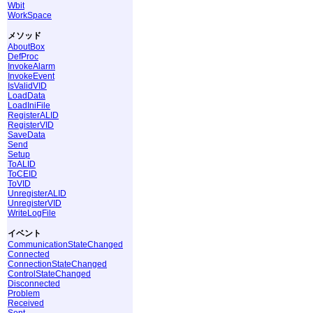
Wbit
WorkSpace
メソッド
AboutBox
DefProc
InvokeAlarm
InvokeEvent
IsValidVID
LoadData
LoadIniFile
RegisterALID
RegisterVID
SaveData
Send
Setup
ToALID
ToCEID
ToVID
UnregisterALID
UnregisterVID
WriteLogFile
イベント
CommunicationStateChanged
Connected
ConnectionStateChanged
ControlStateChanged
Disconnected
Problem
Received
Sent