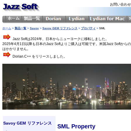
お問い合わ
ホーム
>
製品一覧
>
Savoy
>
Savoy GEM リファレンス
>
プロパティ
>
SML
Jazz Softは2024年、日本からニューヨークに移転しました。
2025年4月1日以降も日本のJazz Softよりご購入は可能です。米国Jazz 
はかかりません。
Dorian.C++ をリリースしました。
Savoy GEM リファレンス
SML Property