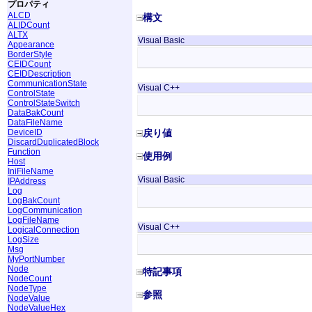
プロパティ
ALCD
構文
ALIDCount
ALTX
Visual Basic
Appearance
BorderStyle
CEIDCount
CEIDDescription
CommunicationState
Visual C++
ControlState
ControlStateSwitch
DataBakCount
DataFileName
DeviceID
戻り値
DiscardDuplicatedBlock
Function
使用例
Host
IniFileName
Visual Basic
IPAddress
Log
LogBakCount
LogCommunication
LogFileName
Visual C++
LogicalConnection
LogSize
Msg
MyPortNumber
Node
特記事項
NodeCount
NodeType
参照
NodeValue
NodeValueHex