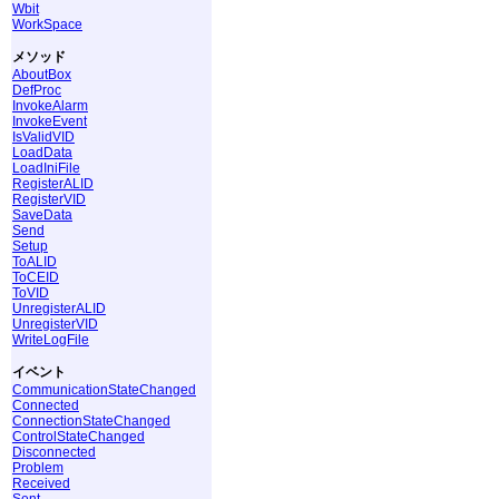
Wbit
WorkSpace
メソッド
AboutBox
DefProc
InvokeAlarm
InvokeEvent
IsValidVID
LoadData
LoadIniFile
RegisterALID
RegisterVID
SaveData
Send
Setup
ToALID
ToCEID
ToVID
UnregisterALID
UnregisterVID
WriteLogFile
イベント
CommunicationStateChanged
Connected
ConnectionStateChanged
ControlStateChanged
Disconnected
Problem
Received
Sent