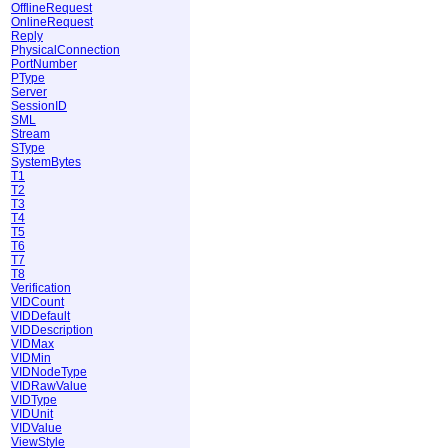
OfflineRequest
OnlineRequest
Reply
PhysicalConnection
PortNumber
PType
Server
SessionID
SML
Stream
SType
SystemBytes
T1
T2
T3
T4
T5
T6
T7
T8
Verification
VIDCount
VIDDefault
VIDDescription
VIDMax
VIDMin
VIDNodeType
VIDRawValue
VIDType
VIDUnit
VIDValue
ViewStyle