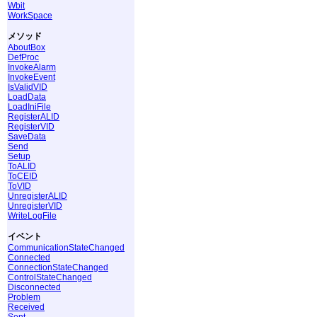
Wbit
WorkSpace
メソッド
AboutBox
DefProc
InvokeAlarm
InvokeEvent
IsValidVID
LoadData
LoadIniFile
RegisterALID
RegisterVID
SaveData
Send
Setup
ToALID
ToCEID
ToVID
UnregisterALID
UnregisterVID
WriteLogFile
イベント
CommunicationStateChanged
Connected
ConnectionStateChanged
ControlStateChanged
Disconnected
Problem
Received
Sent