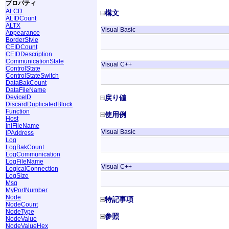
プロパティ
ALCD
構文
ALIDCount
ALTX
Visual Basic
Appearance
BorderStyle
CEIDCount
CEIDDescription
CommunicationState
Visual C++
ControlState
ControlStateSwitch
DataBakCount
DataFileName
DeviceID
戻り値
DiscardDuplicatedBlock
Function
使用例
Host
IniFileName
Visual Basic
IPAddress
Log
LogBakCount
LogCommunication
LogFileName
Visual C++
LogicalConnection
LogSize
Msg
MyPortNumber
Node
特記事項
NodeCount
NodeType
参照
NodeValue
NodeValueHex