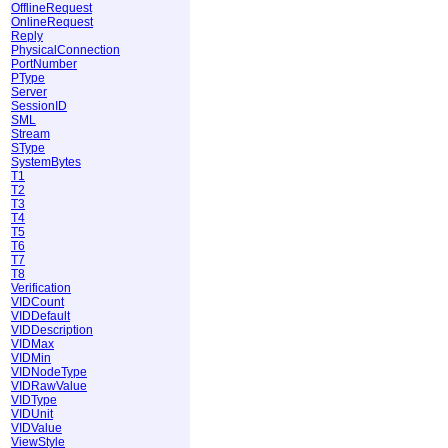
OfflineRequest
OnlineRequest
Reply
PhysicalConnection
PortNumber
PType
Server
SessionID
SML
Stream
SType
SystemBytes
T1
T2
T3
T4
T5
T6
T7
T8
Verification
VIDCount
VIDDefault
VIDDescription
VIDMax
VIDMin
VIDNodeType
VIDRawValue
VIDType
VIDUnit
VIDValue
ViewStyle